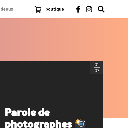
adeaux
boutique
01
07
Parole de
photographes