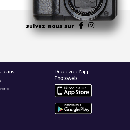
suivez-nous sur
 plans
Découvrez l'app
Photoweb
photo
promo