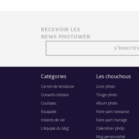
RECEVOIR LES
NEWS PHOTOWEB
s'inscrir
Catégories
Les chouchous
Carnet de tendance
Livre photo
Conseils création
Tirage photo
Coulisses
Album photo
Escapade
Faire-part naissance
Instants de vie
Faire-part mariage
L'équipe du Mag'
Calendrier photo
Mug personnalisé