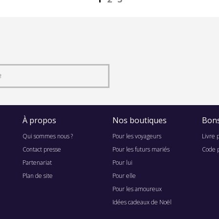
e
À propos
Nos boutiques
Bons
Qui sommes nous ?
Pour les voyageurs
Livre 
Contact presse
Pour les futurs mariés
Code 
Partenariat
Pour lui
Plan de site
Pour elle
Pour les amoureux
Idées cadeaux de Noël