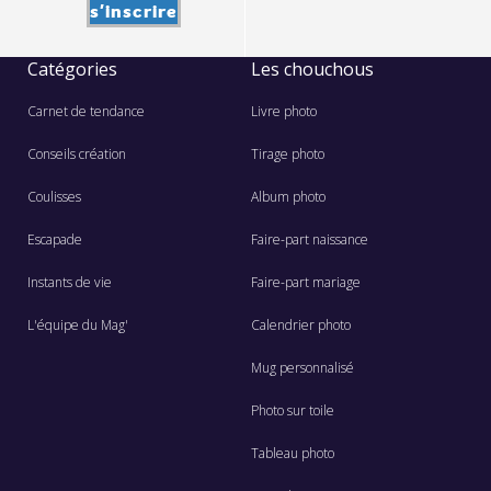
s'inscrire
Catégories
Les chouchous
Carnet de tendance
Livre photo
Conseils création
Tirage photo
Coulisses
Album photo
Escapade
Faire-part naissance
Instants de vie
Faire-part mariage
L'équipe du Mag'
Calendrier photo
Mug personnalisé
Photo sur toile
Tableau photo