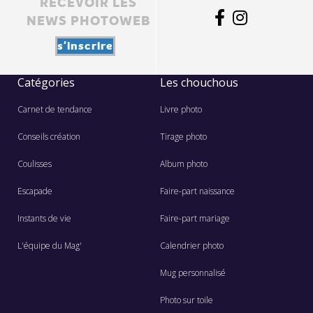
RECEVOIR LES
NEWS PHOTOWEB
s'inscrire
Catégories
Les chouchous
Carnet de tendance
Livre photo
Conseils création
Tirage photo
Coulisses
Album photo
Escapade
Faire-part naissance
Instants de vie
Faire-part mariage
L'équipe du Mag'
Calendrier photo
Mug personnalisé
Photo sur toile