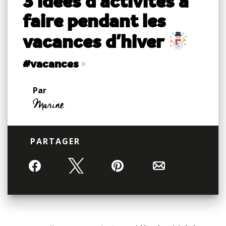
3 idées d'activités à
faire pendant les
vacances d'hiver
#vacances
Par
Marine
PARTAGER
Partagez
Tweetez
Épingle
Email