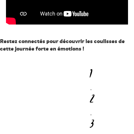
Restez connectés pour découvrir les coulisses de
cette journée forte en émotions !
1
.
2
.
3