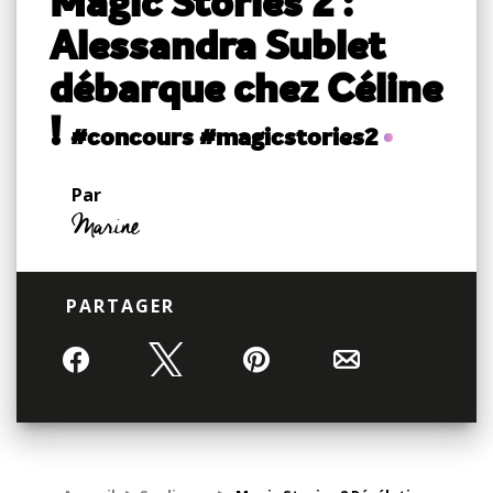
Magic Stories 2 :
Alessandra Sublet
débarque chez Céline
!
#concours #magicstories2
Par
Marine
PARTAGER
Partagez
Tweetez
Épingle
Email