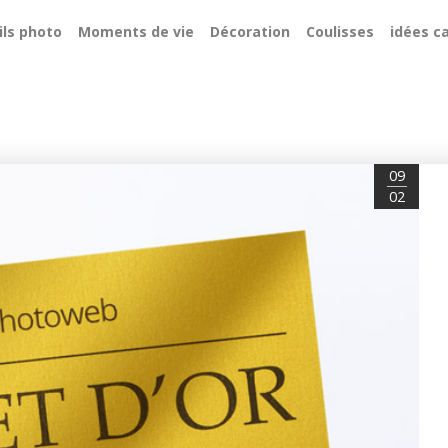
ils photo
Moments de vie
Décoration
Coulisses
idées c
09
02