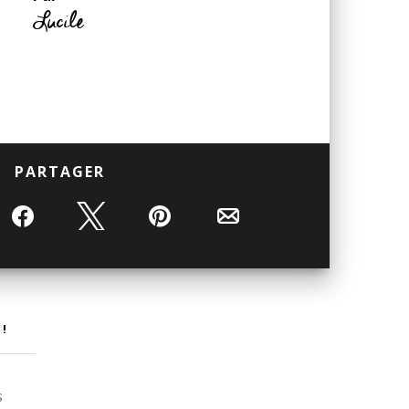
Lucile
PARTAGER
Partagez
Tweetez
Épingle
Email
 !
s