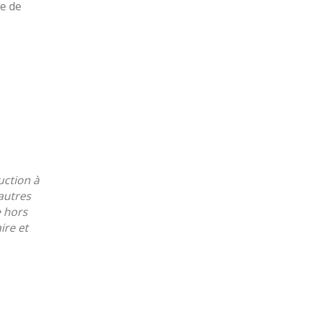
e de
uction à
autres
e hors
ire et