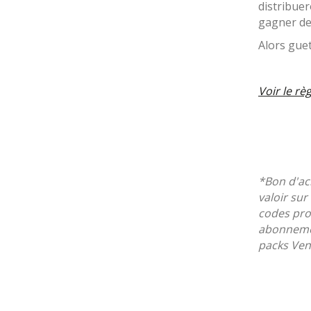
distribue
gagner de
Alors guet
Voir le r
*Bon d'ac
valoir su
codes prom
abonnemen
packs Vent