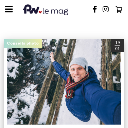
>>">
>>">
19
Conseils photo
01