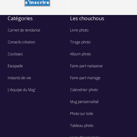
s'inscrire
Catégories
Les chouchous
Carnet de tendance
Livre photo
Conseils création
Tirage photo
Coulisses
Album photo
Escapade
Faire-part naissance
Instants de vie
Faire-part mariage
L'équipe du Mag'
Calendrier photo
Mug personnalisé
Photo sur toile
Tableau photo