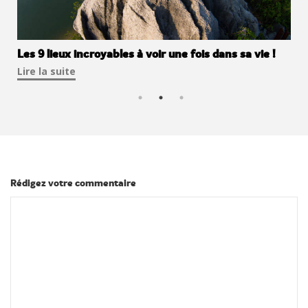
Les photos en montagne ça vous gagne !
Les 9 lieux incroyables à voir une fois dans sa vie !
Tour du monde Instagram : nos comptes chouchous !
Lire la suite
Lire la suite
Lire la suite
Rédigez votre commentaire