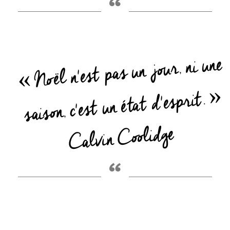
“
«
Noël n'est pas un jour, ni une
saison, c'est un état d'esprit.
»
Calvin Coolidge
“