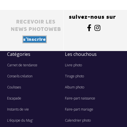
suivez-nous sur
RECEVOIR LES
NEWS PHOTOWEB
s'inscrire
Catégories
Les chouchous
Carnet de tendance
Livre photo
Conseils création
Tirage photo
Coulisses
Album photo
Escapade
Faire-part naissance
Instants de vie
Faire-part mariage
L'équipe du Mag'
Calendrier photo