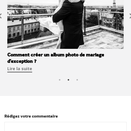
Pour un album photo de mariage inoubliable
Comment créer un album photo de mariage
Créer son livre d'or mariage 100% personnalisé
d'exception ?
Lire la suite
Lire la suite
Lire la suite
Rédigez votre commentaire