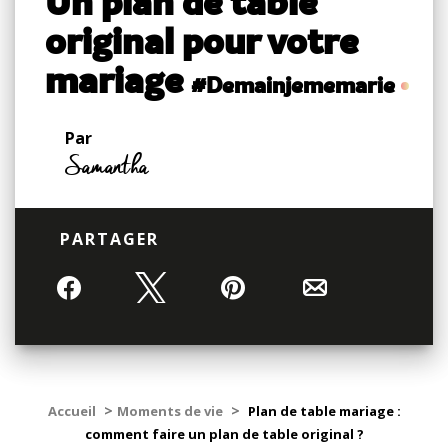
Un plan de table
original pour votre
mariage
#Demainjememarie
Par
Samantha
PARTAGER
Partagez
Tweetez
Épingle
Email
>
>
Accueil
Moments de vie
Plan de table mariage :
comment faire un plan de table original ?