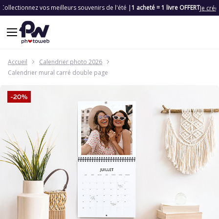
Collectionnez vos meilleurs souvenirs de l'été |
1 acheté = 1 livre OFFERT
Je crée
Accueil
Calendrier photo 2026
Calendrier mural carré double page
Skip
to
the
end
of
the
images
gallery