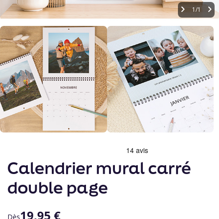
1/1
Skip
to
the
Calendrier mural carré
beginning
of
double page
the
images
gallery
19,95 €
Dès