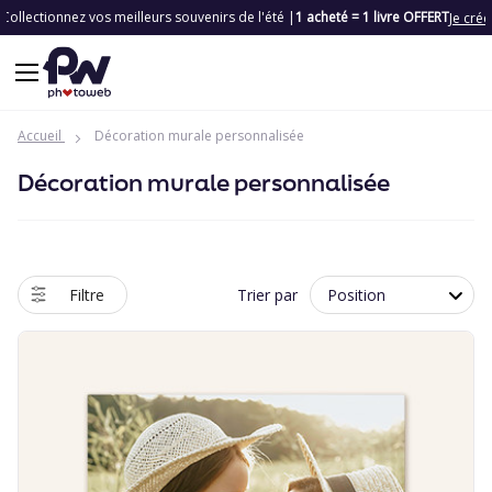
Vente Privilège
Spécial Chassé-Croissé
| Jusqu'à -65%
Je fonce
Accueil
Décoration murale personnalisée
Décoration murale personnalisée
Filtre
Trier par