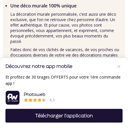
Une déco murale 100% unique
La décoration murale personnalisée, c’est aussi une déco
exclusive, que l’on ne retrouve chez personne d’autre. Un
effet authentique. Et pour cause, vos
photos
sont
personnelles, vous appartiennent, et expriment, comme
évoqué précédemment, vos plus beaux moments du
passé.
Faites donc de vos clichés de vacances, de vos proches ou
d’occasions diverses de votre vie des décorations murales
remarquables.
Découvrez notre app mobile
Décoration murale : un cadeau original et
personnalisé
Et profitez de 30 tirages OFFERTS pour votre 1ère commande
app !
Quand il n’est pas sujet de décorer votre espace intérieur
(ou extérieur, qui sait !), on pense à offrir une petite
Photoweb
attention personnalisée à son entourage. A l’occasion d’un
4,5
anniversaire, ou de toute autre occasion qui vous semble
opportune, créez une décoration murale des plus belles
photos de votre famille, de vos amis sur des supports
Télécharger l’application
originaux comme les
magnets personnalisés
par exemple.
Ce type de cadeau personnalisé s’adapte à tous les genres,