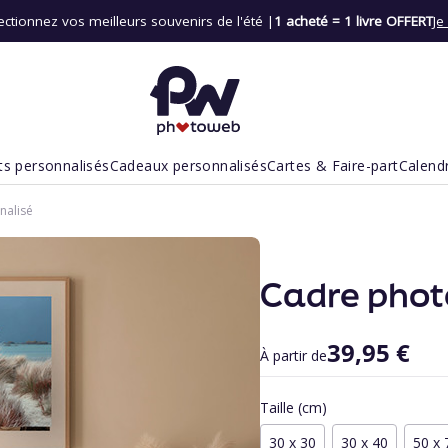
ectionnez vos meilleurs souvenirs de l'été |
1 acheté = 1 livre OFFERT
Je
ts personnalisés
Cadeaux personnalisés
Cartes & Faire-part
Calend
nalisé
Cadre phot
39,95 €
À partir de
Taille (cm)
30 x 30
30 x 40
50 x 