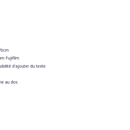
x70cm
m Fujifilm
bilité d'ajouter du texte
he au dos