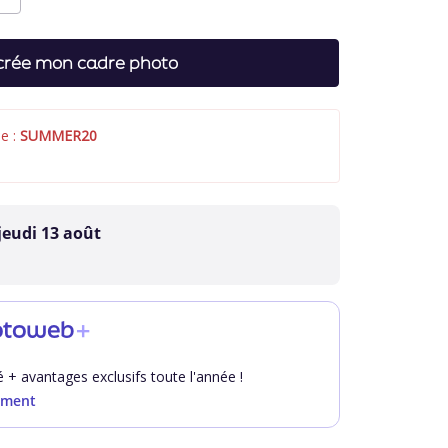
crée mon cadre photo
e :
SUMMER20
jeudi 13 août
otoweb
+
té + avantages exclusifs toute l'année !
ement