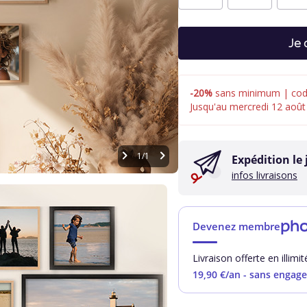
Je 
-20%
sans minimum | cod
Jusqu'au mercredi 12 août
1/1
Expédition le
infos livraisons
ph
Devenez membre
Livraison offerte en illimi
19,90 €
/an - sans engag