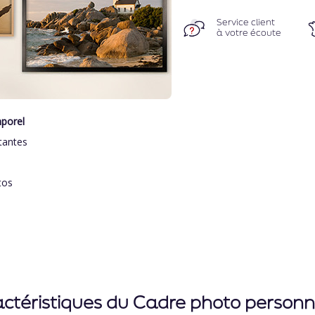
Service client
à votre écoute
mporel
tantes
tos
ctéristiques du Cadre photo personn