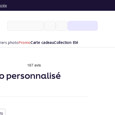
 crée
Mes Créations
riers photo
Promo
Carte cadeau
Collection Eté
o personnalisé
70