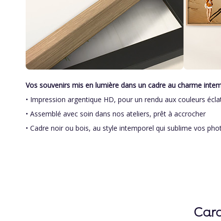
Skip
to
Vos souvenirs mis en lumière dans un cadre au charme inte
the
• Impression argentique HD, pour un rendu aux couleurs écla
beginning
of
• Assemblé avec soin dans nos ateliers, prêt à accrocher
the
• Cadre noir ou bois, au style intemporel qui sublime vos pho
images
gallery
Cara