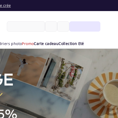
Je crée
Mes Créations
driers photo
Promo
Carte cadeau
Collection Eté