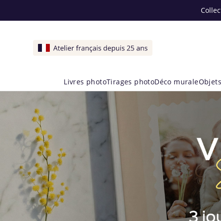
Collec
Livres photo
Tirages photo
Déco murale
Objets