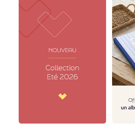
Of
un alb