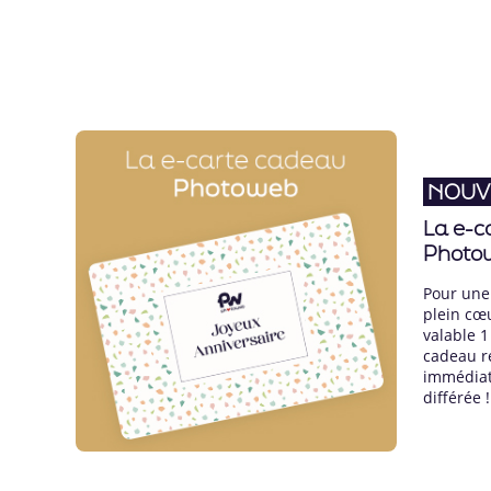
NOUV
La e-c
Photo
Pour une
plein cœ
valable 1 
cadeau r
immédiat
différée !