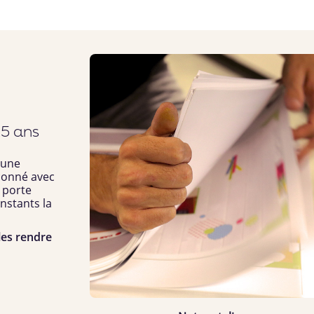
25 ans
 une
açonné avec
n porte
nstants la
les rendre