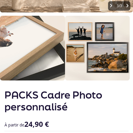
3/3
Skip
to
PACKS Cadre Photo
the
beginning
personnalisé
of
the
images
24,90 €
gallery
À partir de