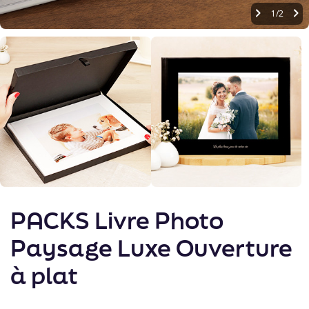
1/2
Skip
to
PACKS Livre Photo
the
beginning
Paysage Luxe Ouverture
of
the
à plat
images
gallery