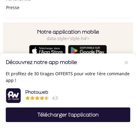
Presse
Notre application mobile
data-style='style-h4'>
Découvrez notre app mobile
Et profitez de 30 tirages OFFERTS pour votre 1ère commande
app !
Photoweb
4,5
Télécharger l’application
Photoweb groupe Exacompta-Clairefontaine ® — 1999-2026
Cookies
|
Politique de confidentialité
|
Conditions générales
|
Mentions légales