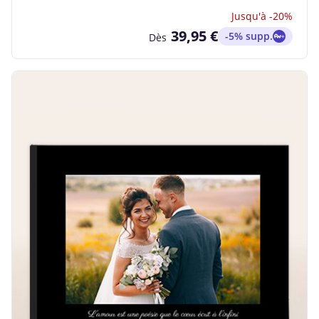
Jusqu'à -20%
39,95 €
-5% supp.
Dès