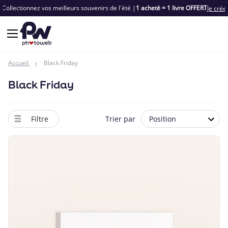
Vente Privilège
Spécial Chassé-Croissé
| Jusqu'à -65%
Je fonce
Accueil
Black Friday
Black Friday
Filtre
Trier par