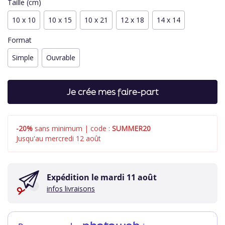
Taille (cm)
10 x 10
10 x 15
10 x 21
12 x 18
14 x 14
Format
Simple
Ouvrable
Je crée mes faire-part
-20%
sans minimum | code :
SUMMER20
Jusqu'au mercredi 12 août
Expédition le
mardi 11 août
infos livraisons