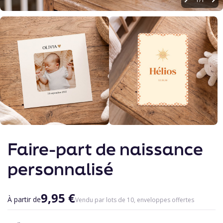
Skip
to
Faire-part de naissance
the
beginning
personnalisé
of
the
images
9,95 €
gallery
À partir de
Vendu par lots de 10, enveloppes offertes