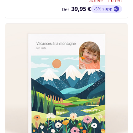
1 acheté = 1 offert
39,95 €
-5% supp.
Dès