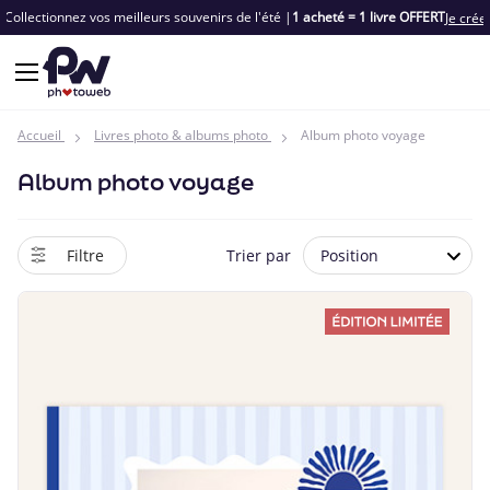
Collectionnez vos meilleurs souvenirs de l'été |
1 acheté = 1 livre OFFERT
Je crée
Accueil
Livres photo & albums photo
Album photo voyage
Album photo voyage
Filtre
Trier par