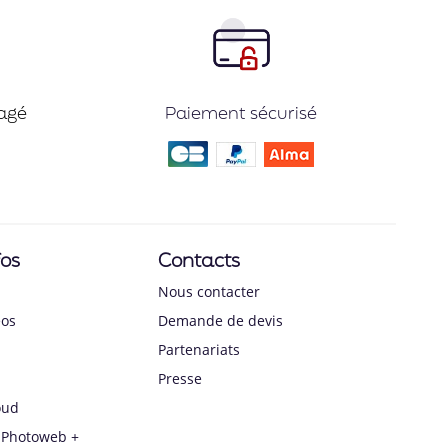
agé
Paiement sécurisé
fos
Contacts
Nous contacter
éos
Demande de devis
Partenariats
Presse
oud
Photoweb +