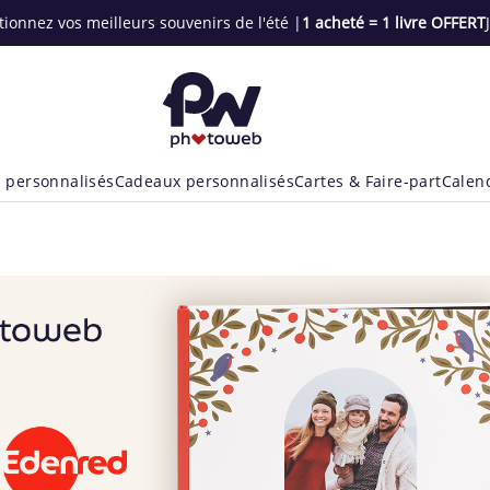
tionnez vos meilleurs souvenirs de l'été |
1 acheté = 1 livre OFFERT
 personnalisés
Cadeaux personnalisés
Cartes & Faire-part
Calen