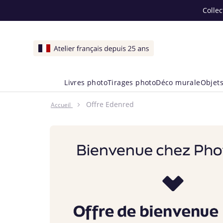
Collec
Livres photo
Tirages photo
Déco murale
Objets
Offre Edenred
Accueil