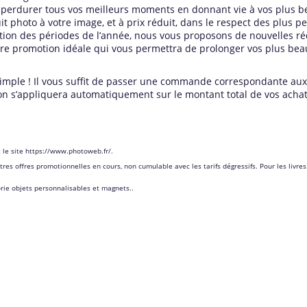
perdurer tous vos meilleurs moments en donnant vie à vos plus bell
 photo à votre image, et à prix réduit, dans le respect des plus pe
tion des périodes de l’année, nous vous proposons de nouvelles réd
tre promotion idéale qui vous permettra de prolonger vos plus bea
simple ! Il vous suffit de passer une commande correspondante aux 
n s’appliquera automatiquement sur le montant total de vos achat
 le site
https://www.photoweb.fr/
.
res offres promotionnelles en cours, non cumulable avec les tarifs dégressifs. Pour les livre
orie objets personnalisables et magnets..